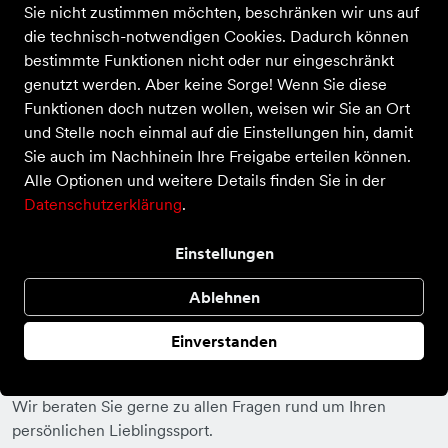
Sie nicht zustimmen möchten, beschränken wir uns auf
die technisch-notwendigen Cookies. Dadurch können
bestimmte Funktionen nicht oder nur eingeschränkt
genutzt werden. Aber keine Sorge! Wenn Sie diese
Funktionen doch nutzen wollen, weisen wir Sie an Ort
und Stelle noch einmal auf die Einstellungen hin, damit
Sie auch im Nachhinein Ihre Freigabe erteilen können.
Inhalte von Youtube laden
Alle Optionen und weitere Details finden Sie in der
Datenschutzerklärung
.
Einstellungen
Bei uns finden Sie alles zum Thema Sport
Ablehnen
Ihr Sportgeschäft in Hamburg
Einverstanden
Alles für den Sport und das seit 1983, Ihr Ansprechpartner
in der Hamburger Meile.
Wir beraten Sie gerne zu allen Fragen rund um Ihren
persönlichen Lieblingssport.