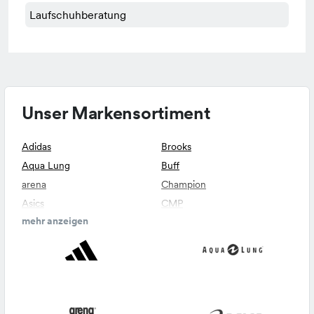
Laufschuhberatung
Unser Markensortiment
Adidas
Brooks
Aqua Lung
Buff
arena
Champion
Asics
CMP
mehr anzeigen
athlecia
currex
Babolat
Derby Star
Beco
Endurance
Blackroll
Erima
Falke
Molten