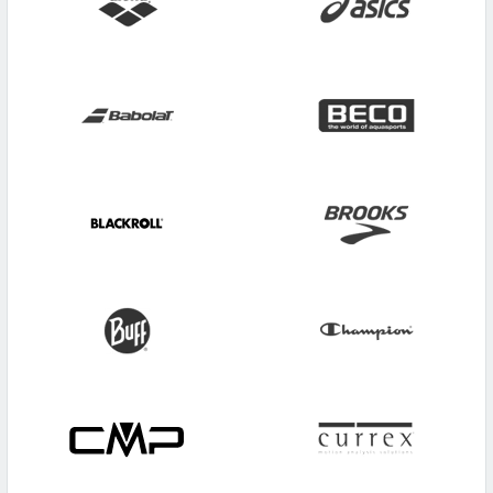
Gaiam
MTS
Hummel
New Balance
Icepeak
Nike
Jako
Puma
K2
Reebok
Leki
Reusch
Rukka
V3Tec
Schildkröt
Virtus
Schneider
Weather Report
Speedo
whistler
Talbot Torro
Wilson
tatonka
WITEBLAZE
Under Armour
Ziener