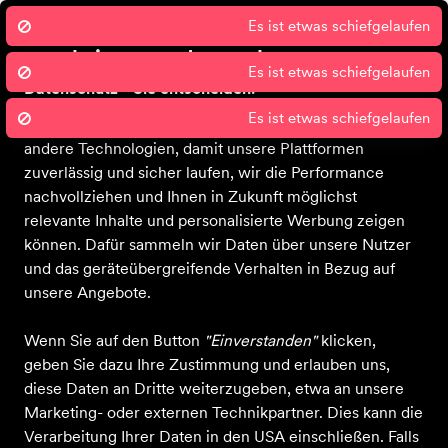
Wir nutzen Cookies um unsere Dienste
Es ist etwas schiefgelaufen
zu erbringen und zu verbessern.
Datenschutz - Sie entscheiden!
Sport 2000 und unsere Partner nutzen Cookies und
andere Technologien, damit unsere Plattformen
zuverlässig und sicher laufen, wir die Performance
nachvollziehen und Ihnen in Zukunft möglichst
relevante Inhalte und personalisierte Werbung zeigen
können. Dafür sammeln wir Daten über unsere Nutzer
und das geräteübergreifende Verhalten in Bezug auf
unsere Angebote.
Wenn Sie auf den Button
"Einverstanden"
klicken,
geben Sie dazu Ihre Zustimmung und erlauben uns,
diese Daten an Dritte weiterzugeben, etwa an unsere
Marketing- oder externen Technikpartner. Dies kann die
Verarbeitung Ihrer Daten in den USA einschließen. Falls