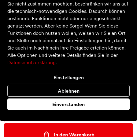
Sie nicht zustimmen möchten, beschränken wir uns auf
die technisch-notwendigen Cookies. Dadurch können
bestimmte Funktionen nicht oder nur eingeschränkt
ICEPEAK AHOLA MS
genutzt werden. Aber keine Sorge! Wenn Sie diese
Funktionen doch nutzen wollen, weisen wir Sie an Ort
Preis
60,00 €
inkl. MwSt.,
zzgl. Versandkosten
und Stelle noch einmal auf die Einstellungen hin, damit
Farbe
Sie auch im Nachhinein Ihre Freigabe erteilen können.
Alle Optionen und weitere Details finden Sie in der
Datenschutzerklärung
.
Größe
Einstellungen
37
38
41
42
Ablehnen
Auswahl aufheben
Einverstanden
Nur noch weniger als 3 Artikel im Geschäft vorhanden.
In den Warenkorb