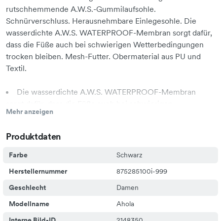
rutschhemmende A.W.S.-Gummilaufsohle.
Schnürverschluss. Herausnehmbare Einlegesohle. Die
wasserdichte A.W.S. WATERPROOF-Membran sorgt dafür,
dass die Füße auch bei schwierigen Wetterbedingungen
trocken bleiben. Mesh-Futter. Obermaterial aus PU und
Textil.
Die wasserdichte A.W.S. WATERPROOF-Membran
sorgt dafür, dass die Füße auch bei schwierigen
Mehr anzeigen
Wetterbedingungen trocken bleiben.
Produktdaten
Farbe
Schwarz
Herstellernummer
875285100i-999
Geschlecht
Damen
Modellname
Ahola
Interne Bild-ID
2148350