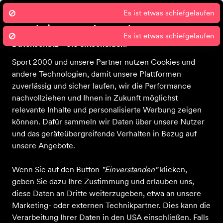
Wir nutzen Cookies um unsere Dienste
zu erbringen und zu verbessern.
Datenschutz - Sie entscheiden!
Sport 2000 und unsere Partner nutzen Cookies und
andere Technologien, damit unsere Plattformen
zuverlässig und sicher laufen, wir die Performance
Einkaufen bei Nielsen
nachvollziehen und Ihnen in Zukunft möglichst
Sport
Kleidung
Accessoires
Handschuhe
relevante Inhalte und personalisierte Werbung zeigen
können. Dafür sammeln wir Daten über unsere Nutzer
Handschuhe
und das geräteübergreifende Verhalten in Bezug auf
unsere Angebote.
ALLE FILTER
Wenn Sie auf den Button
"Einverstanden"
klicken,
geben Sie dazu Ihre Zustimmung und erlauben uns,
diese Daten an Dritte weiterzugeben, etwa an unsere
Farbe
Sportart
Größe
Altersgruppe
M
Marketing- oder externen Technikpartner. Dies kann die
Verarbeitung Ihrer Daten in den USA einschließen. Falls