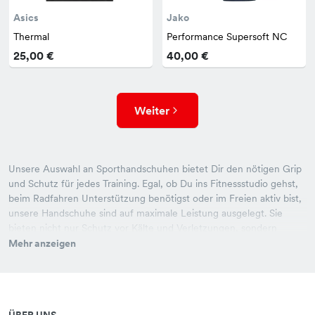
Asics
Jako
Thermal
Performance Supersoft NC
25,00 €
40,00 €
Weiter
Unsere Auswahl an Sporthandschuhen bietet Dir den nötigen Grip
und Schutz für jedes Training. Egal, ob Du ins Fitnessstudio gehst,
beim Radfahren Unterstützung benötigst oder im Freien aktiv bist,
unsere Handschuhe sind auf maximale Leistung ausgelegt. Sie
bieten nicht nur Schutz vor Kälte und Verletzungen, sondern
sorgen auch für optimalen Tragekomfort. Wähle aus verschiedenen
Mehr anzeigen
Modellen und Designs, die Deinen Bedürfnissen gerecht werden!