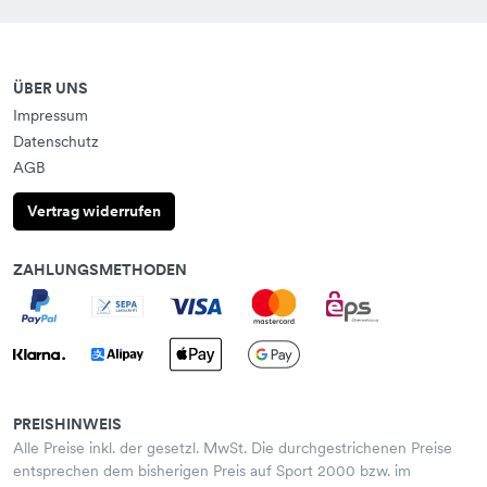
Ausrüstung sicher und bequem und erlebe maximalen Komfort bei
jeder Aktivität. Jetzt den idealen Rucksack oder die perfekte
Sporttasche entdecken!
ÜBER UNS
Impressum
Datenschutz
AGB
Vertrag widerrufen
ZAHLUNGSMETHODEN
PREISHINWEIS
Alle Preise inkl. der gesetzl. MwSt. Die durchgestrichenen Preise
entsprechen dem bisherigen Preis auf Sport 2000 bzw. im