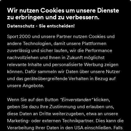
Wir nutzen Cookies um unsere Dienste
zu erbringen und zu verbessern.
Datenschutz - Sie entscheiden!
Sport 2000 und unsere Partner nutzen Cookies und
andere Technologien, damit unsere Plattformen
zuverlässig und sicher laufen, wir die Performance
Einkaufen bei Nielsen Sport
Ausrüstung
Taschen & Rucksäcke
nachvollziehen und Ihnen in Zukunft möglichst
relevante Inhalte und personalisierte Werbung zeigen
Sporttaschen & Rucksäcke
können. Dafür sammeln wir Daten über unsere Nutzer
und das geräteübergreifende Verhalten in Bezug auf
ALLE FILTER
unsere Angebote.
Wenn Sie auf den Button
"Einverstanden"
klicken,
geben Sie dazu Ihre Zustimmung und erlauben uns,
Farbe
Sportart
Größe
Altersgruppe
M
diese Daten an Dritte weiterzugeben, etwa an unsere
Marketing- oder externen Technikpartner. Dies kann die
57 Produkte
Verarbeitung Ihrer Daten in den USA einschließen. Falls