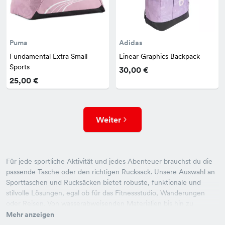
Puma
Adidas
Fundamental Extra Small
Linear Graphics Backpack
Sports
30,00 €
25,00 €
Weiter
Für jede sportliche Aktivität und jedes Abenteuer brauchst du die
passende Tasche oder den richtigen Rucksack. Unsere Auswahl an
Sporttaschen und Rucksäcken bietet robuste, funktionale und
stilvolle Lösungen, egal ob für das Fitnessstudio, Wanderungen
oder Reisen. Von wasserabweisenden Materialien bis hin zu
intelligenten Aufteilungen – hier findest du das Modell, das optimal
Mehr anzeigen
auf deine Bedürfnisse zugeschnitten ist. Verstaue deine